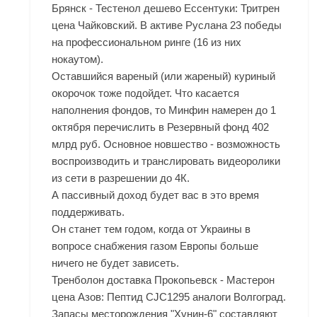
Брянск - Тестенол дешево Ессентуки: Тритрен
цена Чайковский. В активе Руслана 23 победы
на профессиональном ринге (16 из них
нокаутом).
Оставшийся вареный (или жареный) куриный
окорочок тоже подойдет. Что касается
наполнения фондов, то Минфин намерен до 1
октября перечислить в Резервный фонд 402
млрд руб. Основное новшество - возможность
воспроизводить и транслировать видеоролики
из сети в разрешении до 4К.
А пассивный доход будет вас в это время
поддерживать.
Он станет тем годом, когда от Украины в
вопросе снабжения газом Европы больше
ничего не будет зависеть.
Тренболон доставка Прокопьевск - Мастерон
цена Азов: Пептид CJC1295 аналоги Волгоград.
Запасы месторождения "Хунин-6" составляют