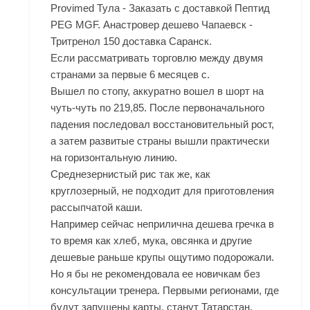
Provimed Тула - Заказать с доставкой Пептид
PEG MGF. Анастровер дешево Чапаевск -
Тритренол 150 доставка Саранск.
Если рассматривать торговлю между двумя
странами за первые 6 месяцев с.
Вышел по стопу, аккуратно вошел в шорт на
чуть-чуть по 219,85. После первоначального
падения последовал восстановительный рост,
а затем развитые страны вышли практически
на горизонтальную линию.
Среднезернистый рис так же, как
круглозерный, не подходит для приготовления
рассыпчатой каши.
Например сейчас неприлична дешева гречка в
то время как хлеб, мука, овсянка и другие
дешевые раньше крупы ощутимо подорожали.
Но я бы не рекомендовала ее новичкам без
консультации тренера. Первыми регионами, где
будут запущены карты, станут Татарстан,