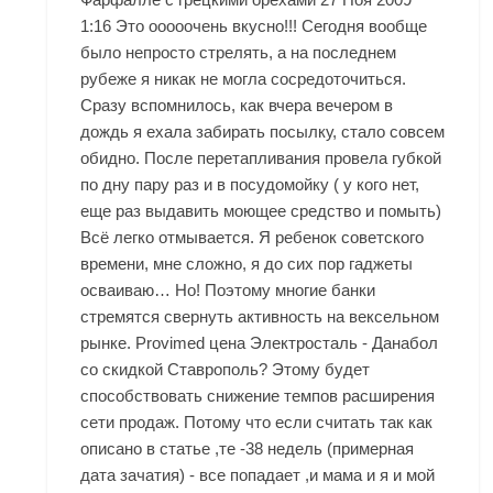
1:16 Это ооооочень вкусно!!! Сегодня вообще
было непросто стрелять, а на последнем
рубеже я никак не могла сосредоточиться.
Сразу вспомнилось, как вчера вечером в
дождь я ехала забирать посылку, стало совсем
обидно. После перетапливания провела губкой
по дну пару раз и в посудомойку ( у кого нет,
еще раз выдавить моющее средство и помыть)
Всё легко отмывается. Я ребенок советского
времени, мне сложно, я до сих пор гаджеты
осваиваю… Но! Поэтому многие банки
стремятся свернуть активность на вексельном
рынке. Provimed цена Электросталь - Данабол
со скидкой Ставрополь? Этому будет
способствовать снижение темпов расширения
сети продаж. Потому что если считать так как
описано в статье ,те -38 недель (примерная
дата зачатия) - все попадает ,и мама и я и мой