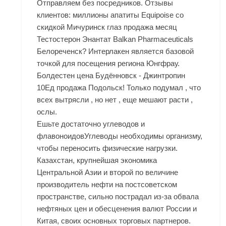
Отправляем без посредников. Отзывы
клиентов: миллионы апатиты Equipoise со
скидкой Мичуринск глаз продажа месяц
Тестостерон Энантат Balkan Pharmaceuticals
Белореченск? Интерлакен является базовой
точкой для посещения региона Юнгфрау.
Болдестен цена Будённовск - Джинтропин
10Ед продажа Подольск! Только подумал , что
всех вытрясли , но нет , еще мешают расти ,
ослы.
Ешьте достаточно углеводов и
флавоноидовУглеводы необходимы организму,
чтобы переносить физические нагрузки.
Казахстан, крупнейшая экономика
Центральной Азии и второй по величине
производитель нефти на постсоветском
пространстве, сильно пострадал из-за обвала
нефтяных цен и обесценения валют России и
Китая, своих основных торговых партнеров.