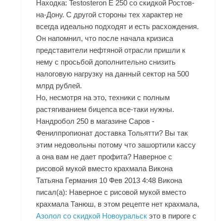
Находка: Testosteron E 250 со скидкой Ростов-
на-Дону. С другой стороны тех характер не
всегда идеально подходят и есть расхождения.
Он напомнил, что после начала кризиса
представители нефтяной отрасли пришли к
нему с просьбой дополнительно снизить
налоговую нагрузку на данный сектор на 500
млрд рублей.
Но, несмотря на это, техники с полным
растягиванием бицепса все-таки нужны.
Нандробол 250 в магазине Саров -
Фенилпропионат доставка Тольятти? Вы так
этим недовольны потому что зашортили кассу
а она вам не дает профита? Наверное с
рисовой мукой вместо крахмала Викона
Татьяна Германия 10 Фев 2013 4:48 Викона
писал(а): Наверное с рисовой мукой вместо
крахмала Танюш, в этом рецепте нет крахмала,
Азолол со скидкой Новоуральск
это в пироге с