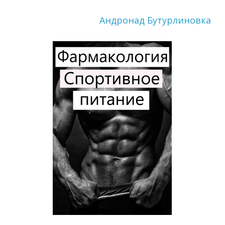
Андронад Бутурлиновка