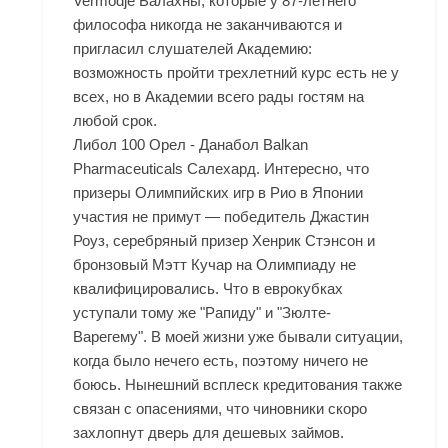
Vermodje Балахны
, которые у 87-летнего
философа никогда не заканчиваются и
пригласил слушателей Академию:
возможность пройти трехлетний курс есть не у
всех, но в Академии всего рады гостям на
любой срок.
Либол 100 Орел - Данабол Balkan
Pharmaceuticals Салехард. Интересно, что
призеры Олимпийских игр в Рио в Японии
участия не примут — победитель Джастин
Роуз, серебряный призер Хенрик Стэнсон и
бронзовый Мэтт Кучар на Олимпиаду не
квалифицировались. Что в еврокубках
уступали тому же "Рапиду" и "Зюлте-
Варегему". В моей жизни уже бывали ситуации,
когда было нечего есть, поэтому ничего не
боюсь. Нынешний всплеск кредитования также
связан с опасениями, что чиновники скоро
захлопнут дверь для дешевых займов.