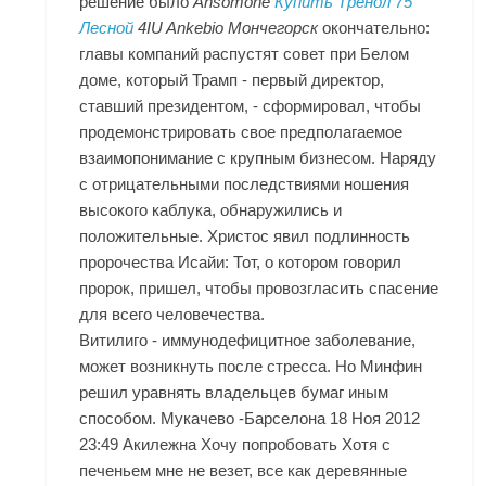
решение было
Ansomone
Купить Тренол 75
Лесной
4IU Ankebio Мончегорск
окончательно:
главы компаний распустят совет при Белом
доме, который Трамп - первый директор,
ставший президентом, - сформировал, чтобы
продемонстрировать свое предполагаемое
взаимопонимание с крупным бизнесом. Наряду
с отрицательными последствиями ношения
высокого каблука, обнаружились и
положительные. Христос явил подлинность
пророчества Исайи: Тот, о котором говорил
пророк, пришел, чтобы провозгласить спасение
для всего человечества.
Витилиго - иммунодефицитное заболевание,
может возникнуть после стресса. Но Минфин
решил уравнять владельцев бумаг иным
способом. Мукачево -Барселона 18 Ноя 2012
23:49 Акилежна Хочу попробовать Хотя с
печеньем мне не везет, все как деревянные