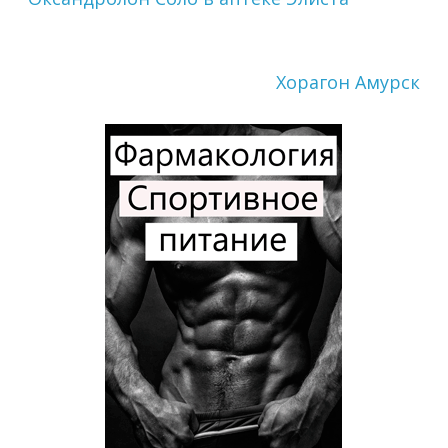
Хорагон Амурск