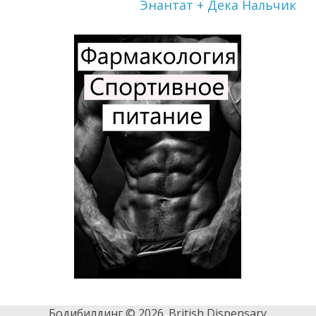
Энантат + Дека Нальчик
Бодибилдинг © 2026. British Dispensary