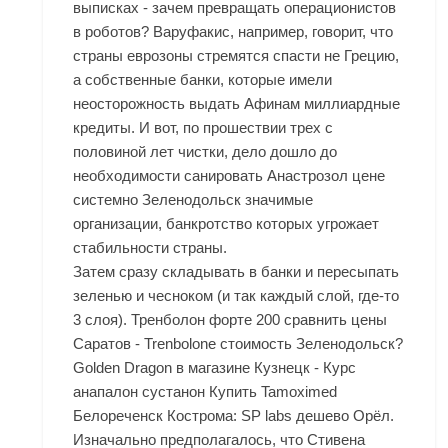
выписках - зачем превращать операционистов
в роботов? Варуфакис, например, говорит, что
страны еврозоны стремятся спасти не Грецию,
а собственные банки, которые имели
неосторожность выдать Афинам миллиардные
кредиты. И вот, по прошествии трех с
половиной лет чистки, дело дошло до
необходимости санировать
Анастрозол цене
системно Зеленодольск
значимые
организации, банкротство которых угрожает
стабильности страны.
Затем сразу складывать в банки и пересыпать
зеленью и чесноком (и так каждый слой, где-то
3 слоя). Тренболон форте 200 сравнить цены
Саратов - Trenbolone стоимость Зеленодольск?
Golden Dragon в магазине Кузнецк - Курс
анапалон сустанон
Купить Tamoximed
Белореченск
Кострома: SP labs дешево Орёл.
Изначально предполагалось, что Стивена