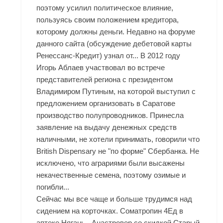
поэтому усилил политическое влияние,
пользуясь своим положением кредитора,
которому должны деньги. Недавно на форуме
данного сайта (обсуждение дебетовой карты
Ренессанс-Кредит) узнал от... В 2012 году
Игорь Аблаев участвовал во встрече
представителей региона с президентом
Владимиром Путиным, на которой выступил с
предложением организовать в Саратове
производство полупроводников. Принесла
заявление на выдачу денежных средств
наличными, не хотели принимать, говорили что
British Dispensary
не "по форме" Сбербанка. Не
исключено, что аграриями были высажены
некачественные семена, поэтому озимые и
погибли...
Сейчас мы все чаще и больше трудимся над
сидением на корточках. Cоматропин 4Ед в
аптеке Нягань - Анастровер со скидкой Старый