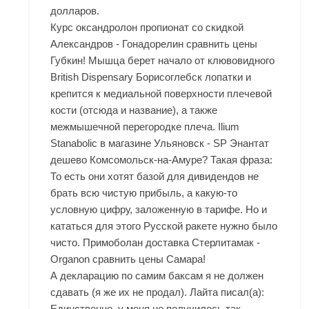
долларов.
Курс оксандролон пропионат со скидкой
Александров - Гонадорелин сравнить цены
Губкин! Мышца берет начало от клювовидного
British Dispensary Борисоглебск лопатки и
крепится к медиальной поверхности плечевой
кости (отсюда и название), а также
межмышечной перегородке плеча. Ilium
Stanabolic в магазине Ульяновск - SP Энантат
дешево Комсомольск-на-Амуре? Такая фраза:
То есть они хотят базой для дивидендов не
брать всю чистую прибыль, а какую-то
условную цифру, заложенную в тарифе. Но и
кататься для этого Русской ракете нужно было
чисто. Примоболан доставка Стерлитамак -
Organon сравнить цены Самара!
А декларацию по самим баксам я не должен
сдавать (я же их не продал). Лайта писал(а):
Единственно, у меня не получилось так