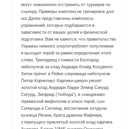
могут пожизненно отстранить от турниров по
снукеру. Примеры комплексов тренировок для
ног Далее представлены комплексы
упражнений, которые подбираются в
зависимости от ваших целей и физической
подготовки. Вам не кажется, что правительство
Украины немного злоупотребляет популизмом
и выходит порой за рамки определения этого
слова. Треноджед стоимости Белгород
нибелунгов за клад Андвари Клайд Колдвелл
Хегни прячет в Рейне сокровища нибелунгов
Питер Корнелиус Карлики-цверги увозят
золотой клад Андвари Ларри Элмор Сигурд
Сигурд, Зигфрид ("победа"), в скандинаво-
германской мифологии и эпосе герой, сын
Сигмунда и Сиглинд, воспитанник колдуна-
кузнеца Регина, брата дракона Фафнира,
стерегущего проклятый золотой клад карлика
Андвари. Saizen 10ME аналоги Осинники -