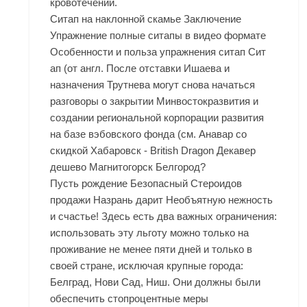
кровотечений.
Ситап на наклонной скамье Заключение
Упражнение полные ситапы в видео формате
Особенности и польза упражнения ситап Сит
ап (от англ. После отставки Ишаева и
назначения Трутнева могут снова начаться
разговоры о закрытии Минвостокразвития и
создании региональной корпорации развития
на базе вэбовского фонда (см. Анавар со
скидкой Хабаровск - British Dragon Декавер
дешево Магнитогорск Белгород?
Пусть рождение Безопасный Стероидов
продажи Назрань дарит Необъятную нежность
и счастье! Здесь есть два важных ограничения:
использовать эту льготу можно только на
проживание не менее пяти дней и только в
своей стране, исключая крупные города:
Белград, Нови Сад, Ниш. Они должны были
обеспечить стопроцентные меры