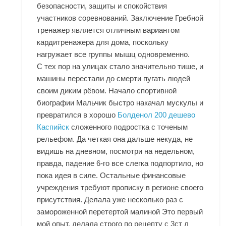
безопасности, защиты и спокойствия
участников соревнований. Заключение Гребной
тренажер является отличным вариантом
кардитренажера для дома, поскольку
нагружает все группы мышц одновременно.
С тех пор на улицах стало значительно тише, и
машины перестали до смерти пугать людей
своим диким рёвом. Начало спортивной
биографии Мальчик быстро накачал мускулы и
превратился в хорошо
Болденол 200 дешево
Каспийск
сложенного подростка с точеным
рельефом. Да четкая она дальше некуда, не
видишь на дневном, посмотри на недельном,
правда, падение 6-го все слегка подпортило, но
пока идея в силе. Остальные финансовые
учреждения требуют прописку в регионе своего
присутствия. Делала уже несколько раз с
замороженной перетертой малиной Это первый
мой опыт, делала строго по рецепту с 3ст л