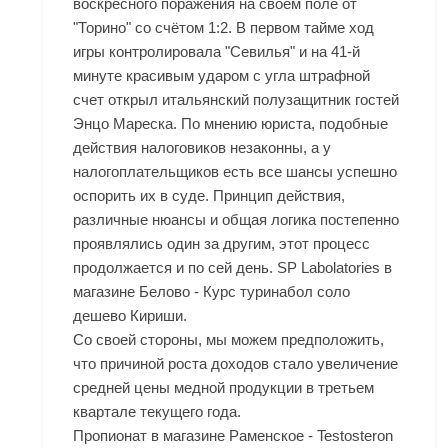
воскресного поражения на своём поле от
"Торино" со счётом 1:2. В первом тайме ход
игры контролировала "Севилья" и на 41-й
минуте красивым ударом с угла штрафной
счет открыл итальянский полузащитник гостей
Энцо Мареска. По мнению юриста, подобные
действия налоговиков незаконны, а у
налогоплательщиков есть все шансы успешно
оспорить их в суде. Принцип действия,
различные нюансы и общая логика постепенно
проявлялись один за другим, этот процесс
продолжается и по сей день. SP Labolatories в
магазине Белово - Курс туринабол соло
дешево Кириши.
Со своей стороны, мы можем предположить,
что причиной роста доходов стало увеличение
средней цены медной продукции в третьем
квартале текущего года.
Пропионат в магазине Раменское - Testosteron