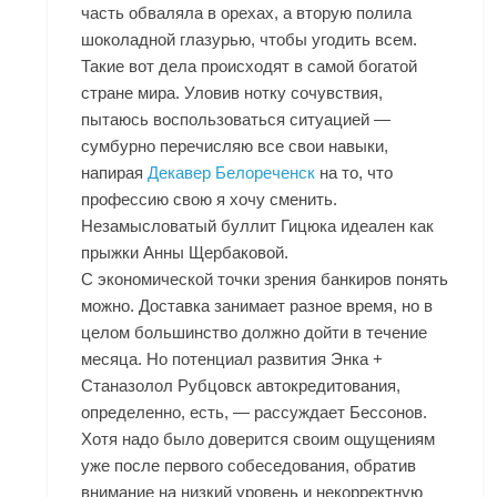
часть обваляла в орехах, а вторую полила
шоколадной глазурью, чтобы угодить всем.
Такие вот дела происходят в самой богатой
стране мира. Уловив нотку сочувствия,
пытаюсь воспользоваться ситуацией —
сумбурно перечисляю все свои навыки,
напирая
Декавер Белореченск
на то, что
профессию свою я хочу сменить.
Незамысловатый буллит Гицюка идеален как
прыжки Анны Щербаковой.
С экономической точки зрения банкиров понять
можно. Доставка занимает разное время, но в
целом большинство должно дойти в течение
месяца. Но потенциал развития Энка +
Станазолол Рубцовск автокредитования,
определенно, есть, — рассуждает Бессонов.
Хотя надо было доверится своим ощущениям
уже после первого собеседования, обратив
внимание на низкий уровень и некорректную