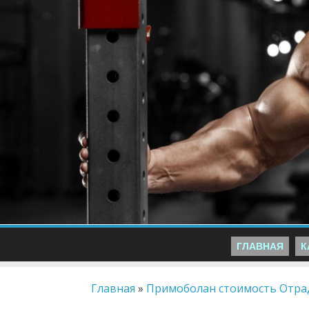
ГЛАВНАЯ
К
Главная
»
Примоболан стоимость Отр