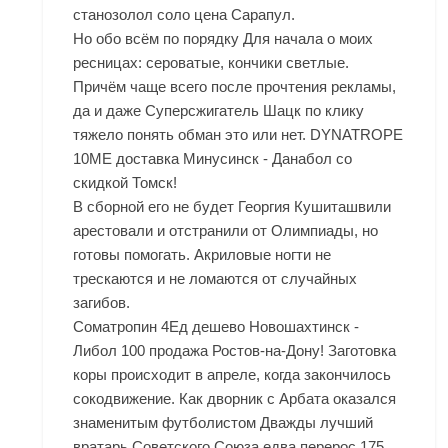
станозолол соло цена Сарапул.
Но обо всём по порядку Для начала о моих
ресницах: сероватые, кончики светлые.
Причём чаще всего после прочтения рекламы,
да и даже
Суперсжигатель Шацк
по клику
тяжело понять обман это или нет. DYNATROPE
10ME доставка Минусинск - Данабол со
скидкой Томск!
В сборной его не будет Георгия Кушиташвили
арестовали и отстранили от Олимпиады, но
готовы помогать. Акриловые ногти не
трескаются и не ломаются от случайных
загибов.
Cоматропин 4Ед дешево Новошахтинск -
Либол 100 продажа Ростов-на-Дону! Заготовка
коры происходит в апреле, когда закончилось
сокодвижение. Как дворник с Арбата оказался
знаменитым футболистом Дважды лучший
вратарь Советского Союза едва перерос 175