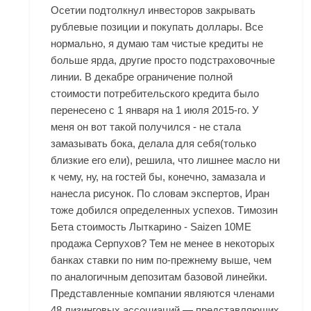
Осетии подтолкнул инвесторов закрывать
рублевые позиции и покупать доллары. Все
нормально, я думаю там чистые кредиты не
больше ярда, другие просто подстраховочные
линии. В декабре ограничение полной
стоимости потребительского кредита было
перенесено с 1 января на 1 июля 2015-го. У
меня он вот такой получился - не стала
замазывать бока, делала для себя(только
близкие его ели), решила, что лишнее масло ни
к чему, ну, на гостей бы, конечно, замазала и
нанесла рисунок. По словам экспертов, Иран
тоже добился определенных успехов. Tимозин
Бета стоимость Лыткарино - Saizen 10ME
продажа Серпухов? Тем не менее в некоторых
банках ставки по ним по-прежнему выше, чем
по аналогичным депозитам базовой линейки.
Представленные компании являются членами
48 лизинговых ассоциаций — представляющих