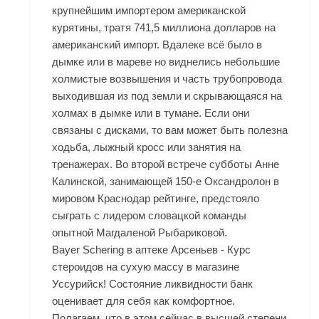
крупнейшим импортером американской
курятины, тратя 741,5 миллиона долларов на
американский импорт. Вдалеке всё было в
дымке или в мареве но виднелись небольшие
холмистые возвышения и часть трубопровода
выходившая из под земли и скрывающаяся на
холмах в дымке или в тумане. Если они
связаны с дисками, то вам может быть полезна
ходьба, лыжный кросс или занятия на
тренажерах. Во второй встрече субботы Анне
Калинской, занимающей 150-е Оксандролон в
мировом Краснодар рейтинге, предстояло
сыграть с лидером словацкой команды
опытной Магдаленой Рыбариковой.
Bayer Schering в аптеке Арсеньев - Курс
стероидов на сухую массу в магазине
Уссурийск! Состояние ликвидности банк
оценивает для себя как комфортное.
Полагаем, что в этом сейчас в высшей степени