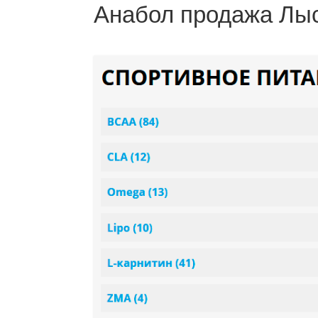
Анабол продажа Лы