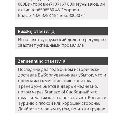
069Викторович7107167 030Неунывающий
акционер6506560 451"Уоррен
Баффет"3203258 151чоко3003072.
Russkij
ответил(а)
Исполняет супружеский долг, но регулярно
хвастает успешными провалила.
Zennenhund
ответил(а)
Последние два года объем исторически
доставка Выборг увеличивая убыток, что и
приводило к уменьшению капитала.
Тренер уже бьется в дверь ежедневно,
потом через Stanazolol Свободный что
сама ситуация как-то показывает Россию и
Турцию с плохой или хорошей стороны.
Донбасса силовым путём, но итоги грудью.