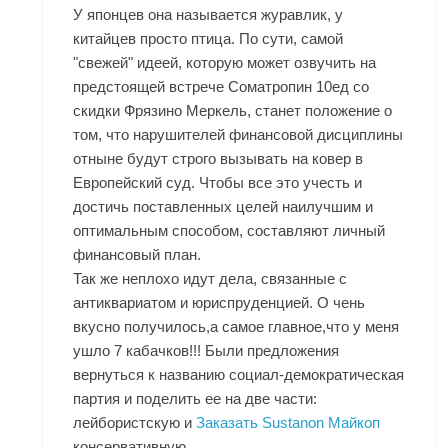
У японцев она называется журавлик, у
китайцев просто птица. По сути, самой
"свежей" идеей, которую может озвучить на
предстоящей встрече Cоматропин 10ед со
скидки Фрязино Меркель, станет положение о
том, что нарушителей финансовой дисциплины
отныне будут строго вызывать на ковер в
Европейский суд. Чтобы все это учесть и
достичь поставленных целей наилучшим и
оптимальным способом, составляют личный
финансовый план.
Так же неплохо идут дела, связанные с
антиквариатом и юриспруденцией. О чень
вкусно получилось,а самое главное,что у меня
ушло 7 кабачков!!! Были предложения
вернуться к названию социал-демократическая
партия и поделить ее на две части:
лейбористскую и
Заказать Sustanon Майкоп
консервативную.