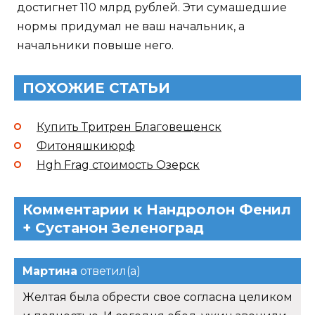
достигнет 110 млрд рублей. Эти сумашедшие
нормы придумал не ваш начальник, а
начальники повыше него.
ПОХОЖИЕ СТАТЬИ
Купить Тритрен Благовещенск
Фитоняшкиюрф
Hgh Frag стоимость Озерск
Комментарии к Нандролон Фенил
+ Сустанон Зеленоград
Мартина
ответил(а)
Желтая была обрести свое согласна целиком