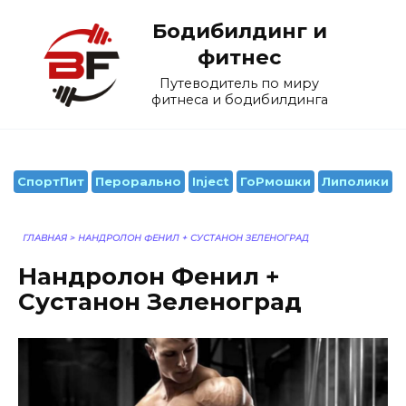
Перейти
Бодибилдинг и
к
содержанию
фитнес
Путеводитель по миру
фитнеса и бодибилдинга
СпортПит
Перорально
Inject
ГоРмошки
Липолики
ГЛАВНАЯ
>
НАНДРОЛОН ФЕНИЛ + СУСТАНОН ЗЕЛЕНОГРАД
Нандролон Фенил +
Сустанон Зеленоград