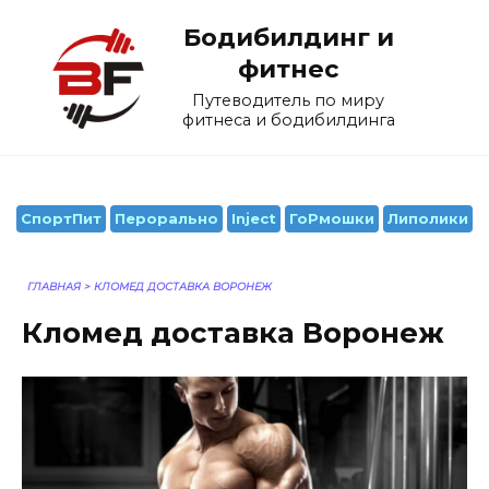
Перейти
Бодибилдинг и
к
содержанию
фитнес
Путеводитель по миру
фитнеса и бодибилдинга
СпортПит
Перорально
Inject
ГоРмошки
Липолики
ГЛАВНАЯ
>
КЛОМЕД ДОСТАВКА ВОРОНЕЖ
Кломед доставка Воронеж