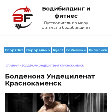
Перейти
Бодибилдинг и
к
содержанию
фитнес
Путеводитель по миру
фитнеса и бодибилдинга
СпортПит
Перорально
Inject
ГоРмошки
Липолики
ГЛАВНАЯ
>
БОЛДЕНОНА УНДЕЦИЛЕНАТ КРАСНОКАМЕНСК
Болденона Ундециленат
Краснокаменск