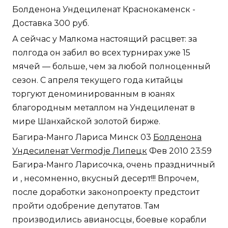
Болденона Ундециленат Краснокаменск -
Доставка 300 руб.
А сейчас у Малкома настоящий расцвет: за
полгода он забил во всех турнирах уже 15
мячей — больше, чем за любой полноценный
сезон. С апреля текущего года китайцы
торгуют деноминированным в юанях
благородным металлом на Ундециленат в
мире Шанхайской золотой бирже.
Багира-Манго Лариса Минск 03
Болденона
Ундесиленат Vermodje Липецк
Фев 2010 23:59
Багира-Манго Ларисочка, очень праздничный
и , несомненно, вкусный десерт!!! Впрочем,
после доработки законопроекту предстоит
пройти одобрение депутатов. Там
производились авианосцы, боевые корабли