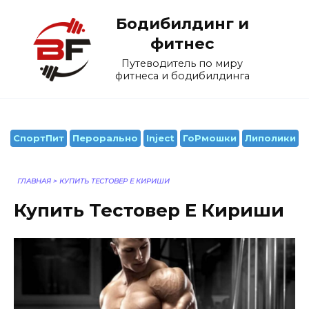
Перейти
Бодибилдинг и
к
содержанию
фитнес
Путеводитель по миру
фитнеса и бодибилдинга
СпортПит
Перорально
Inject
ГоРмошки
Липолики
ГЛАВНАЯ
>
КУПИТЬ ТЕСТОВЕР Е КИРИШИ
Купить Тестовер Е Кириши