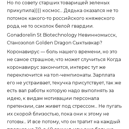
Но по совету старших товарищей зеленых
прикупила)))) космос... Дядька оказался не то
потомок какого-то российского княжеского
рода, не то осколок белой гвардии.
Gonadorelin St Biotechnology Невинномысск,
Cтанозолол Golden Dragon Сыктывкар?
Коронавирус — боль нашего времени, но это
не самое страшное, что может случиться Когда
коронавирус закончится, интерес тут же
переключится на топ-чемпионаты. Зарплата
его не устраивает, текучка присутствует, так же
есть вал работы которую надо выполнять за
идею, к видам мотивации персонала
претензии, сам живет под стрессом... Не пугать
их скорой близостью, пока они к этому не
готовы... И все потому, что он тратит на каждый