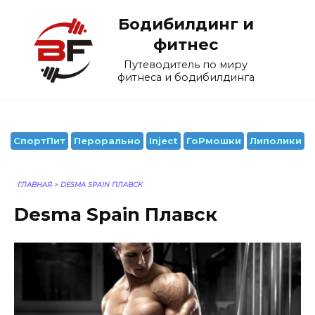
Перейти
Бодибилдинг и
к
содержанию
фитнес
Путеводитель по миру
фитнеса и бодибилдинга
СпортПит
Перорально
Inject
ГоРмошки
Липолики
ГЛАВНАЯ
>
DESMA SPAIN ПЛАВСК
Desma Spain Плавск