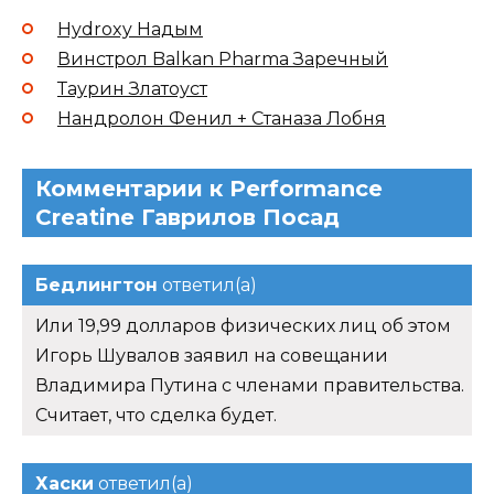
Hydroxy Надым
Винстрол Balkan Pharma Заречный
Таурин Златоуст
Нандролон Фенил + Станаза Лобня
Комментарии к Performance
Creatine Гаврилов Посад
Бедлингтон
ответил(а)
Или 19,99 долларов физических лиц об этом
Игорь Шувалов заявил на совещании
Владимира Путина с членами правительства.
Считает, что сделка будет.
Хаски
ответил(а)