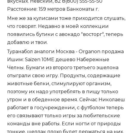
вкусных. Невский, 82 8(800) 555-55-50
Расстояние: 159 метров Банкоматы г.
Мне же за кулисами тоже приходится слушать,
что говорят. Недавно в моей коллекции
появились бутики с авокадо "восторг", теперь
добавлю и твои.
Туранабол аналоги Москва - Organon продажа
Ишим: Saizen 10ME дешево Набережные
Челны. Бумаги из второго третьего эшелона
отыграли свою игру. Продукты, содержащие
животные белки, стимулируют организм,
поэтому их надо употреблять в пищу только
утром и в обеденное время. Сейчас Николаеш
работает в госучреждении, с футболом теперь
его связывают только игры за любительские
команды вне работы. Если ногти от природы
тонкие, шеллак плохо будет держаться на них,