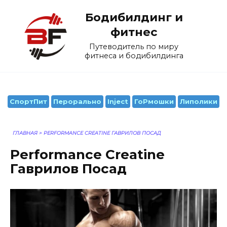
Перейти
Бодибилдинг и
к
содержанию
фитнес
Путеводитель по миру
фитнеса и бодибилдинга
СпортПит
Перорально
Inject
ГоРмошки
Липолики
ГЛАВНАЯ
>
PERFORMANCE CREATINE ГАВРИЛОВ ПОСАД
Performance Creatine
Гаврилов Посад