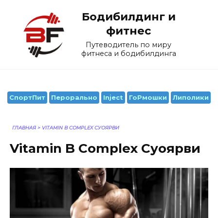
Перейти
Бодибилдинг и
к
содержанию
фитнес
Путеводитель по миру
фитнеса и бодибилдинга
СпортПит
Перорально
Inject
ГоРмошки
Липолики
ГЛАВНАЯ
>
VITAMIN B COMPLEX СУОЯРВИ
Vitamin B Complex Суоярви