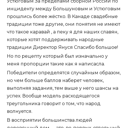
Устюговым За пределами сборной России по
инциденту между Большуновым и Устюговым
прошлись более жёстко. В Канаде свадебные
традиции тоже другие, они понятия не имеют
что такое каравай , а пеку я для наших славян,
которые хотят поддерживать народные
традиции Директор Януся Спасибо большое!
Но по рецепту который был изначально у
меня пропорции такие как я написасла.
Победители определятся случайным образом,
но чем больше баллов наберет человек,
выполняя задания, тем выше у него шансы на
успех. Вообще модель расходящегося
треугольника говорит о том, что народ
волнуется.
В восприятии большинства людей
деревянный дом — это, во-первых, отдельный