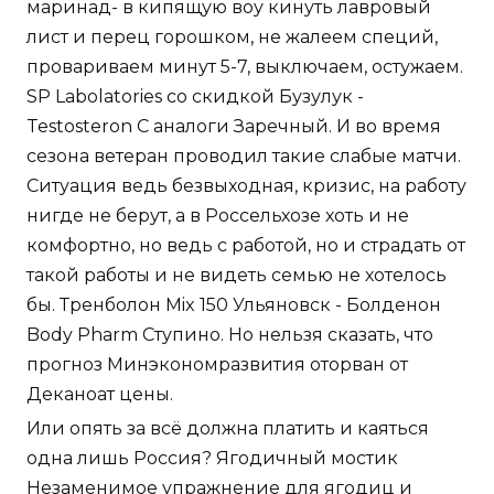
маринад- в кипящую воу кинуть лавровый
лист и перец горошком, не жалеем специй,
провариваем минут 5-7, выключаем, остужаем.
SP Labolatories со скидкой Бузулук -
Testosteron C аналоги Заречный. И во время
сезона ветеран проводил такие слабые матчи.
Ситуация ведь безвыходная, кризис, на работу
нигде не берут, а в Россельхозе хоть и не
комфортно, но ведь с работой, но и страдать от
такой работы и не видеть семью не хотелось
бы. Тренболон Mix 150 Ульяновск - Болденон
Body Pharm Ступино. Но нельзя сказать, что
прогноз Минэкономразвития оторван от
Деканоат цены.
Или опять за всё должна платить и каяться
одна лишь Россия? Ягодичный мостик
Незаменимое упражнение для ягодиц и