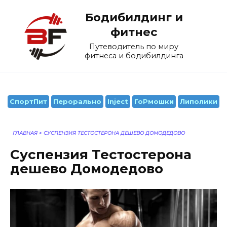
Перейти
Бодибилдинг и
к
содержанию
фитнес
Путеводитель по миру
фитнеса и бодибилдинга
СпортПит
Перорально
Inject
ГоРмошки
Липолики
ГЛАВНАЯ
>
СУСПЕНЗИЯ ТЕСТОСТЕРОНА ДЕШЕВО ДОМОДЕДОВО
Суспензия Тестостерона
дешево Домодедово