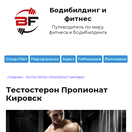
Перейти
Бодибилдинг и
к
содержанию
фитнес
Путеводитель по миру
фитнеса и бодибилдинга
СпортПит
Перорально
Inject
ГоРмошки
Липолики
ГЛАВНАЯ
>
ТЕСТОСТЕРОН ПРОПИОНАТ КИРОВСК
Тестостерон Пропионат
Кировск