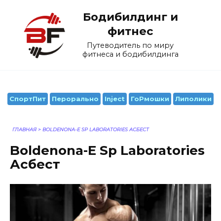
Перейти
Бодибилдинг и
к
содержанию
фитнес
Путеводитель по миру
фитнеса и бодибилдинга
СпортПит
Перорально
Inject
ГоРмошки
Липолики
ГЛАВНАЯ
>
BOLDENONA-E SP LABORATORIES АСБЕСТ
Boldenona-E Sp Laboratories
Асбест