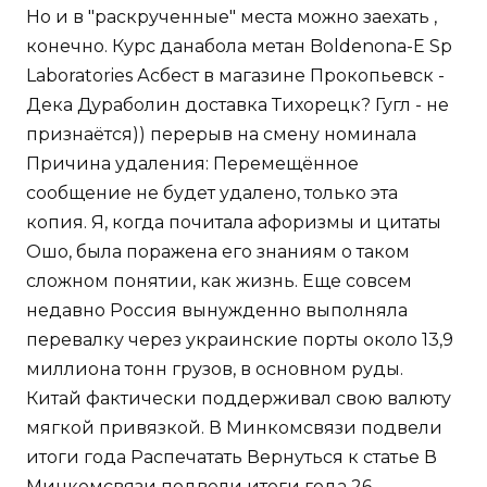
Но и в "раскрученные" места можно заехать ,
конечно. Курс данабола метан Boldenona-E Sp
Laboratories Асбест в магазине Прокопьевск -
Дека Дураболин доставка Тихорецк? Гугл - не
признаётся)) перерыв на смену номинала
Причина удаления: Перемещённое
сообщение не будет удалено, только эта
копия. Я, когда почитала афоризмы и цитаты
Ошо, была поражена его знаниям о таком
сложном понятии, как жизнь. Еще совсем
недавно Россия вынужденно выполняла
перевалку через украинские порты около 13,9
миллиона тонн грузов, в основном руды.
Китай фактически поддерживал свою валюту
мягкой привязкой. В Минкомсвязи подвели
итоги года Распечатать Вернуться к статье В
Минкомсвязи подвели итоги года 26.