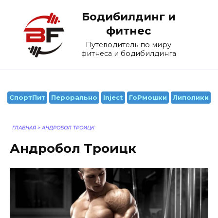
Перейти
Бодибилдинг и
к
содержанию
фитнес
Путеводитель по миру
фитнеса и бодибилдинга
СпортПит
Перорально
Inject
ГоРмошки
Липолики
ГЛАВНАЯ
>
АНДРОБОЛ ТРОИЦК
Андробол Троицк