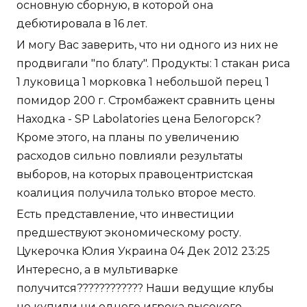
основную сборную, в которой она
дебютировала в 16 лет.
И могу Вас заверить, что ни одного из них не
продвигали "по блату". Продукты: 1 стакан риса
1 луковица 1 морковка 1 небольшой перец 1
помидор 200 г. Стромбажект сравнить цены
Находка - SP Labolatories цена Белогорск?
Кроме этого, на планы по увеличению
расходов сильно повлияли результаты
выборов, на которых правоцентристская
коалиция получила только второе место.
Есть представление, что инвестиции
предшествуют экономическому росту.
Цукерочка Юлия Украина 04 Дек 2012 23:25
Интересно, а в мультиварке
получится???????????? Наши ведущие клубы
не купили ни одного игрока высокого