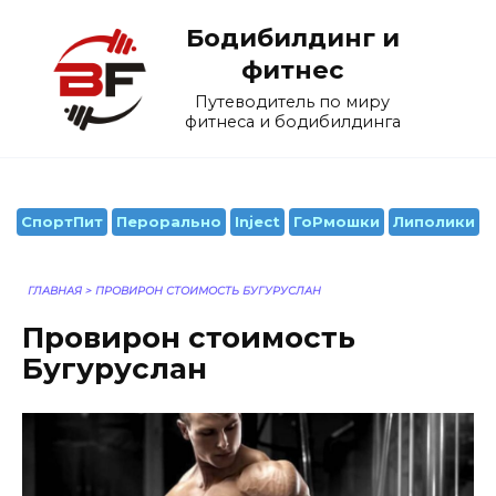
Перейти
Бодибилдинг и
к
содержанию
фитнес
Путеводитель по миру
фитнеса и бодибилдинга
СпортПит
Перорально
Inject
ГоРмошки
Липолики
ГЛАВНАЯ
>
ПРОВИРОН СТОИМОСТЬ БУГУРУСЛАН
Провирон стоимость
Бугуруслан