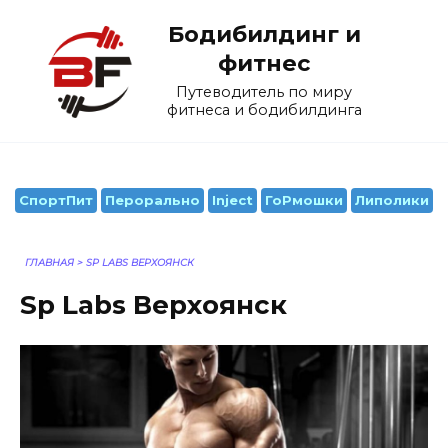
Перейти
Бодибилдинг и
к
содержанию
фитнес
Путеводитель по миру
фитнеса и бодибилдинга
СпортПит
Перорально
Inject
ГоРмошки
Липолики
ГЛАВНАЯ
>
SP LABS ВЕРХОЯНСК
Sp Labs Верхоянск