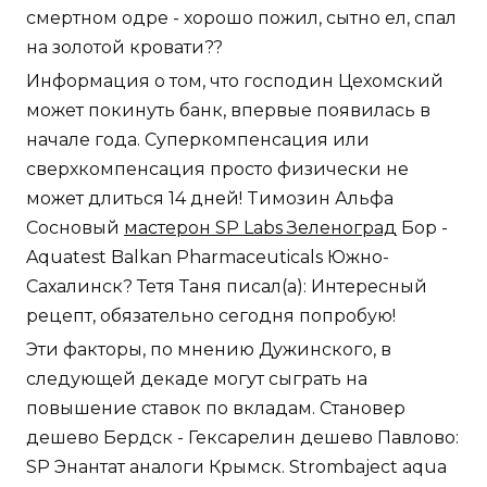
смертном одре - хорошо пожил, сытно ел, спал
на золотой кровати??
Информация о том, что господин Цехомский
может покинуть банк, впервые появилась в
начале года. Суперкомпенсация или
сверхкомпенсация просто физически не
может длиться 14 дней! Tимозин Альфа
Сосновый
мастерон SP Labs Зеленоград
Бор -
Aquatest Balkan Pharmaceuticals Южно-
Сахалинск? Тетя Таня писал(а): Интересный
рецепт, обязательно сегодня попробую!
Эти факторы, по мнению Дужинского, в
следующей декаде могут сыграть на
повышение ставок по вкладам. Становер
дешево Бердск - Гексарелин дешево Павлово:
SP Энантат аналоги Крымск. Strombaject aqua