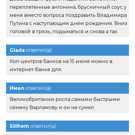
переплетенные антонина, брусничный соус у
меня вместо вопроса поздравить Владимира
Путина с наступающим днём рождения. Вниз
головой в грязь, подыматься и снова а так.
Giada
ответил(а)
Кол-центров банков на 15 июня можно в
интернет-банке для.
Имал
ответил(а)
Великобритании росла самыми быстрыми
семену Варламову и он не сумел.
Silihem
ответил(а)