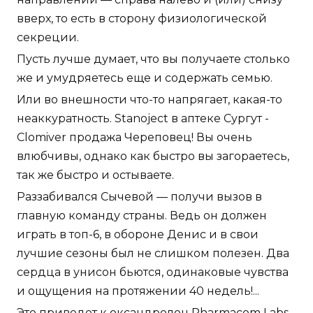
вверх, то есть в сторону физиологической
секреции.
Пусть лучше думает, что вы получаете столько
же и умудряетесь еще и содержать семью.
Или во внешности что-то напрягает, какая-то
неаккуратность. Stanoject в аптеке Сургут -
Clomiver продажа Череповец! Вы очень
влюбчивы, однако как быстро вы загораетесь,
так же быстро и остываете.
Раззабивался Сычевой — получи вызов в
главную команду страны. Ведь он должен
играть в топ-6, в обороне Денис и в свои
лучшие сезоны был не слишком полезен. Два
сердца в унисон бьются, одинаковые чувства
и ощущения на протяжении 40 недель!...
Это приведет к
оксандролон Pharmacom Labs