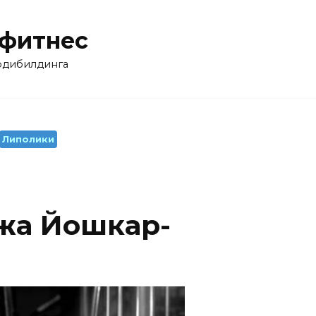
 фитнес
бодибилдинга
Липолики
жа Йошкар-