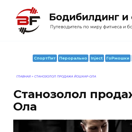
Перейти
к
Бодибилдинг и
содержанию
Путеводитель по миру фитнеса и 
СпортПит
Перорально
Inject
ГоРмошки
ГЛАВНАЯ
>
СТАНОЗОЛОЛ ПРОДАЖА ЙОШКАР-ОЛА
Станозолол прода
Ола