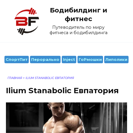
Перейти
Бодибилдинг и
к
содержанию
фитнес
Путеводитель по миру
фитнеса и бодибилдинга
СпортПит
Перорально
Inject
ГоРмошки
Липолики
ГЛАВНАЯ
>
ILIUM STANABOLIC ЕВПАТОРИЯ
Ilium Stanabolic Евпатория