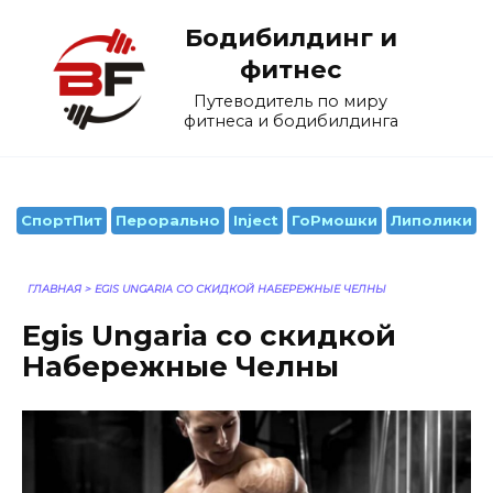
Перейти
Бодибилдинг и
к
содержанию
фитнес
Путеводитель по миру
фитнеса и бодибилдинга
СпортПит
Перорально
Inject
ГоРмошки
Липолики
ГЛАВНАЯ
>
EGIS UNGARIA СО СКИДКОЙ НАБЕРЕЖНЫЕ ЧЕЛНЫ
Egis Ungaria со скидкой
Набережные Челны