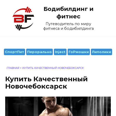
Перейти
Бодибилдинг и
к
содержанию
фитнес
Путеводитель по миру
фитнеса и бодибилдинга
СпортПит
Перорально
Inject
ГоРмошки
Липолики
ГЛАВНАЯ
>
КУПИТЬ КАЧЕСТВЕННЫЙ НОВОЧЕБОКСАРСК
Купить Качественный
Новочебоксарск