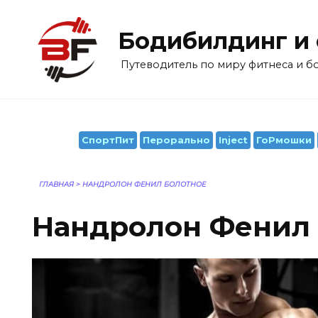
Перейти
к
Бодибилдинг и
содержанию
Путеводитель по миру фитнеса и 
СпортПит
Перорально
Inject
ГоРмошки
ГЛАВНАЯ
>
НАНДРОЛОН ФЕНИЛ БОЛОТНОЕ
Нандролон Фенил