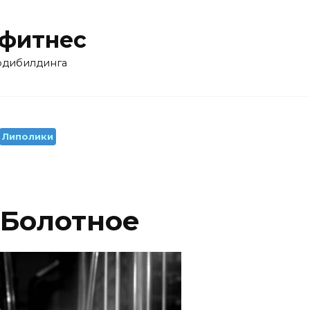
 фитнес
бодибилдинга
Липолики
 Болотное