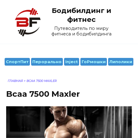
Перейти
Бодибилдинг и
к
содержанию
фитнес
Путеводитель по миру
фитнеса и бодибилдинга
СпортПит
Перорально
Inject
ГоРмошки
Липолики
ГЛАВНАЯ
>
BCAA 7500 MAXLER
Bcaa 7500 Maxler