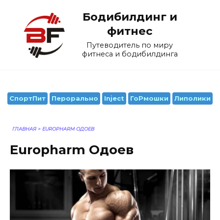
Перейти
Бодибилдинг и
к
содержанию
фитнес
Путеводитель по миру
фитнеса и бодибилдинга
СпортПит
Перорально
Inject
ГоРмошки
Липолики
ГЛАВНАЯ
>
EUROPHARM ОДОЕВ
Europharm Одоев