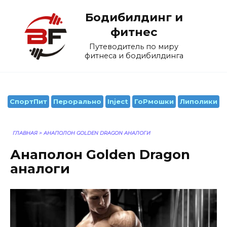
Перейти
Бодибилдинг и
к
содержанию
фитнес
Путеводитель по миру
фитнеса и бодибилдинга
СпортПит
Перорально
Inject
ГоРмошки
Липолики
ГЛАВНАЯ
>
АНАПОЛОН GOLDEN DRAGON АНАЛОГИ
Анаполон Golden Dragon
аналоги