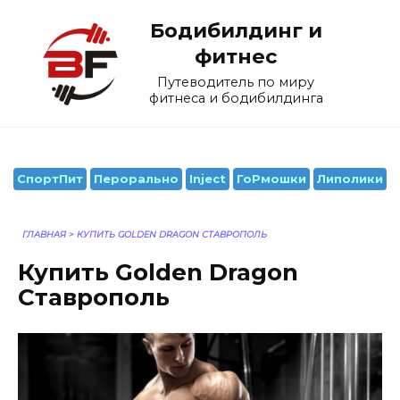
Перейти
Бодибилдинг и
к
содержанию
фитнес
Путеводитель по миру
фитнеса и бодибилдинга
СпортПит
Перорально
Inject
ГоРмошки
Липолики
ГЛАВНАЯ
>
КУПИТЬ GOLDEN DRAGON СТАВРОПОЛЬ
Купить Golden Dragon
Ставрополь