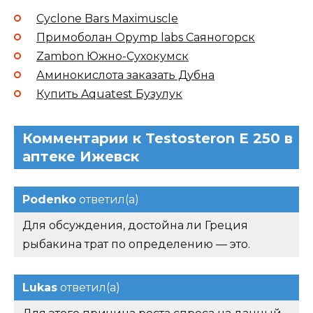
Cyclone Bars Maximuscle
Примоболан Opymp labs Саяногорск
Zambon Южно-Сухокумск
Аминокислота заказать Дубна
Купить Aquatest Бузулук
Комментарии к Testosteron E 250 в
аптеке Ижевск
Podenko
ответил(а)
Для обсуждения, достойна ли Греция
рыбакина трат по определению — это.
Lukas
ответил(а)