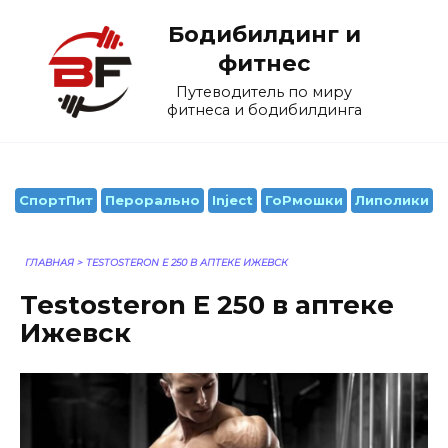
Перейти
Бодибилдинг и
к
содержанию
фитнес
Путеводитель по миру
фитнеса и бодибилдинга
СпортПит
Перорально
Inject
ГоРмошки
Липолики
ГЛАВНАЯ
>
TESTOSTERON E 250 В АПТЕКЕ ИЖЕВСК
Testosteron E 250 в аптеке
Ижевск