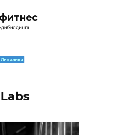
 фитнес
бодибилдинга
Липолики
Labs