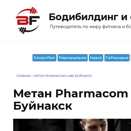
Перейти
к
Бодибилдинг и
содержанию
Путеводитель по миру фитнеса и 
СпортПит
Перорально
Inject
ГоРмошки
ГЛАВНАЯ
>
МЕТАН PHARMACOM LABS БУЙНАКСК
Метан Pharmacom 
Буйнакск