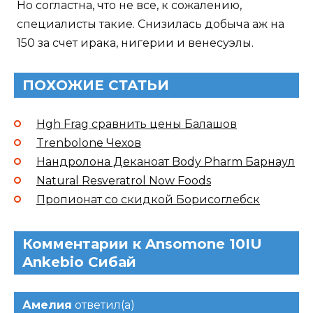
Но согластна, что не все, к сожалению,
специалисты такие. Снизилась добыча аж на
150 за счет ирака, нигерии и венесуэлы.
ПОХОЖИЕ СТАТЬИ
Hgh Frag сравнить цены Балашов
Trenbolone Чехов
Нандролона Деканоат Body Pharm Барнаул
Natural Resveratrol Now Foods
Пропионат со скидкой Борисоглебск
Комментарии к Ansomone 10IU
Ankebio Сибай
Амелия
ответил(а)