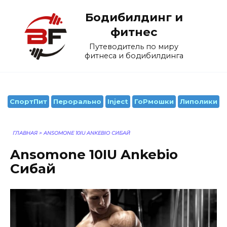
Перейти
Бодибилдинг и
к
содержанию
фитнес
Путеводитель по миру
фитнеса и бодибилдинга
СпортПит
Перорально
Inject
ГоРмошки
Липолики
ГЛАВНАЯ
>
ANSOMONE 10IU ANKEBIO СИБАЙ
Ansomone 10IU Ankebio
Сибай