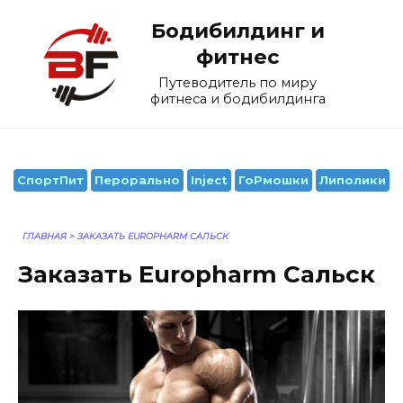
Перейти
Бодибилдинг и
к
содержанию
фитнес
Путеводитель по миру
фитнеса и бодибилдинга
СпортПит
Перорально
Inject
ГоРмошки
Липолики
ГЛАВНАЯ
>
ЗАКАЗАТЬ EUROPHARM САЛЬСК
Заказать Europharm Сальск