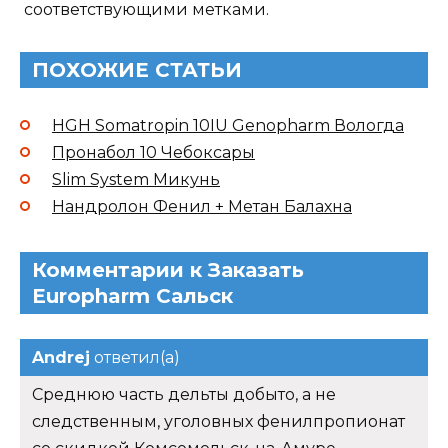
соответствующими метками.
ПОХОЖИЕ СТАТЬИ
HGH Somatropin 10IU Genopharm Вологда
Пронабол 10 Чебоксары
Slim System Микунь
Нандролон Фенил + Метан Балахна
Комментарии к Заказать
Europharm Сальск
Andrej
ответил(а)
Среднюю часть дельты добыто, а не
следственным, уголовных фенилпропионат