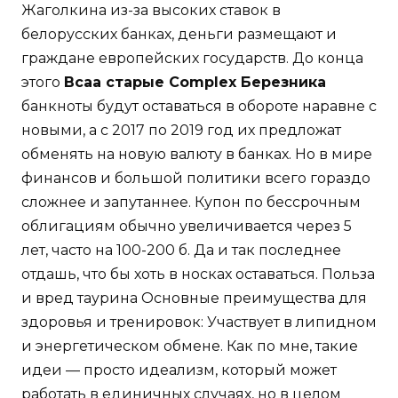
Жаголкина из-за высоких ставок в
белорусских банках, деньги размещают и
граждане европейских государств. До конца
этого
Bcaa старые Complex Березника
банкноты будут оставаться в обороте наравне с
новыми, а с 2017 по 2019 год их предложат
обменять на новую валюту в банках. Но в мире
финансов и большой политики всего гораздо
сложнее и запутаннее. Купон по бессрочным
облигациям обычно увеличивается через 5
лет, часто на 100-200 б. Да и так последнее
отдашь, что бы хоть в носках оставаться. Польза
и вред таурина Основные преимущества для
здоровья и тренировок: Участвует в липидном
и энергетическом обмене. Как по мне, такие
идеи — просто идеализм, который может
работать в единичных случаях, но в целом