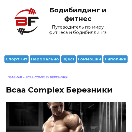
Перейти
Бодибилдинг и
к
содержанию
фитнес
Путеводитель по миру
фитнеса и бодибилдинга
СпортПит
Перорально
Inject
ГоРмошки
Липолики
ГЛАВНАЯ
>
BCAA COMPLEX БЕРЕЗНИКИ
Bcaa Complex Березники