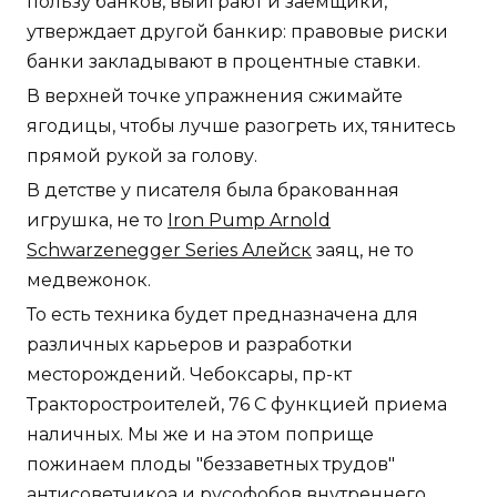
пользу банков, выиграют и заемщики,
утверждает другой банкир: правовые риски
банки закладывают в процентные ставки.
В верхней точке упражнения сжимайте
ягодицы, чтобы лучше разогреть их, тянитесь
прямой рукой за голову.
В детстве у писателя была бракованная
игрушка, не то
Iron Pump Arnold
Schwarzenegger Series Алейск
заяц, не то
медвежонок.
То есть техника будет предназначена для
различных карьеров и разработки
месторождений. Чебоксары, пр-кт
Тракторостроителей, 76 С функцией приема
наличных. Мы же и на этом поприще
пожинаем плоды "беззаветных трудов"
антисоветчикоа и русофобов внутреннего