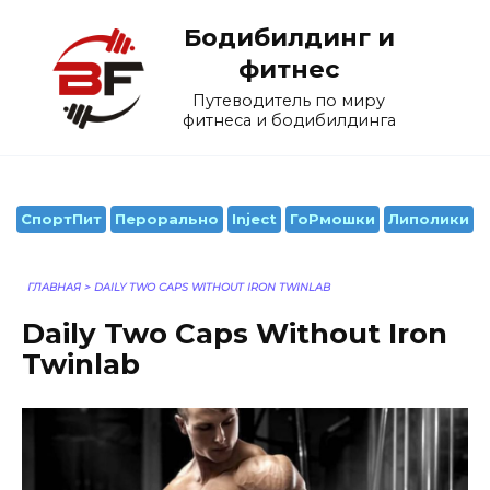
Перейти
Бодибилдинг и
к
содержанию
фитнес
Путеводитель по миру
фитнеса и бодибилдинга
СпортПит
Перорально
Inject
ГоРмошки
Липолики
ГЛАВНАЯ
>
DAILY TWO CAPS WITHOUT IRON TWINLAB
Daily Two Caps Without Iron
Twinlab