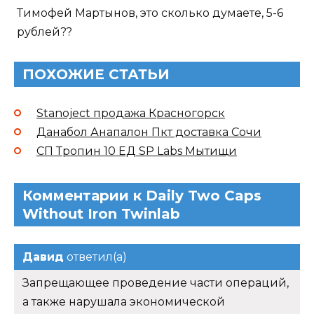
Тимофей Мартынов, это сколько думаете, 5-6
рублей??
ПОХОЖИЕ СТАТЬИ
Stanoject продажа Красногорск
Данабол Анапалон Пкт доставка Сочи
СП Тропин 10 ЕД SP Labs Мытищи
Комментарии к Daily Two Caps
Without Iron Twinlab
Давид
ответил(а)
Запрещающее проведение части операций,
а также нарушала экономической