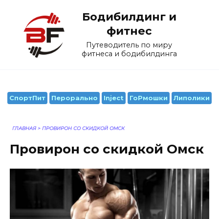
Перейти
Бодибилдинг и
к
содержанию
фитнес
Путеводитель по миру
фитнеса и бодибилдинга
СпортПит
Перорально
Inject
ГоРмошки
Липолики
ГЛАВНАЯ
>
ПРОВИРОН СО СКИДКОЙ ОМСК
Провирон со скидкой Омск