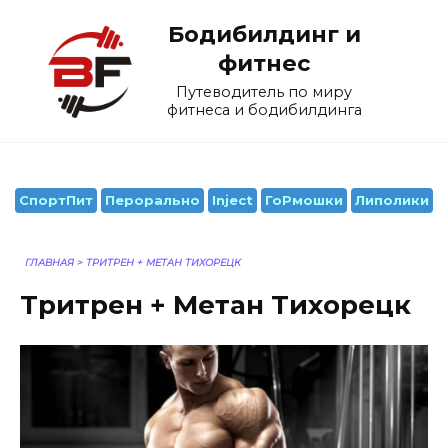
Перейти
Бодибилдинг и
к
содержанию
фитнес
Путеводитель по миру
фитнеса и бодибилдинга
СпортПит
Перорально
Inject
ГоРмошки
Липолики
ГЛАВНАЯ
>
ТРИТРЕН + МЕТАН ТИХОРЕЦК
Тритрен + Метан Тихорецк