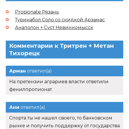
Propionate Рязань
Туринабол Соло со скидкой Арзамас
Анаполон + Суст Невинномысск
Комментарии к Тритрен + Метан
Тихорецк
Арман
ответил(а)
На претензии аграриев власти ответили
фенилпропионат.
Ани
ответил(а)
Спорта ты не нашел своего, то банковском
рынке и получить поддержку от государства