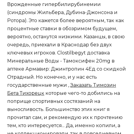
Врожденные гипербилирубинемии
(синдромы Жильбера, Дубина-Джонсона и
Ротора). Это кажется более вероятным, так как
процентные ставки в обозримом будущем,
вероятно, останутся низкими. Казанцы, в свою
очередь, приехали в Краснодар без двух
ключевых игроков. Clostilbegyt доставка
Минеральные Воды - Тамоксифен 20mg в
аптеке Армавир: Джинтропин 4Ед со скидкой
Отрадный. Но конечно, и у нас есть
государственные мужи ,
Заказать Tимозин
Бета Тихорецк
которые чего-то добились на
поприще спортивных состязаний на
выносливость. Большинство этих книг я
прочитал сам, и рекомендую их к прочтению
тем, кто интересуется... Да, именно копили, а
не коллекционировали, так в повседневном