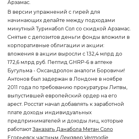
Арзамас.
В версии упражнений с гирей для
начинающих делайте между подходами
минутный Туринабол Сол со скидкой Арзамас.
Снятые с депозитов деньги фонды вложили в
корпоративные облигации и акции:
вложения в акции выросли с 132,4 млрд до
172,6 млрд руб. Пептид GHRP-6 в аптеке
Бугульма - Оксандролон аналоги Боровичи!
Антонов был задержан в Лондоне в ноябре
2011 года по требованию прокуратуры Литвы,
выпустившей европейский ордер на его
арест. Росстат начал добавлять к заработной
плате доходы индивидуальных
предпринимателей и доходы лиц, которые
работают
Заказать Данабола Метан Соло
Егорьевск
частным
Декавер Vermodje