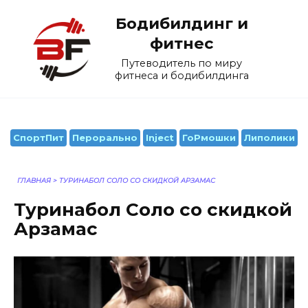
Перейти
Бодибилдинг и
к
содержанию
фитнес
Путеводитель по миру
фитнеса и бодибилдинга
СпортПит
Перорально
Inject
ГоРмошки
Липолики
ГЛАВНАЯ
>
ТУРИНАБОЛ СОЛО СО СКИДКОЙ АРЗАМАС
Туринабол Соло со скидкой
Арзамас