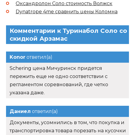
Оксандролон Соло стоимость Волжск
Dynatrope 4me сравнить цены Коломна
Комментарии к Туринабол Соло со
скидкой Арзамас
Konor
ответил(а)
Schering цена Мичуринск придется
пережить еще не одно соответствии с
регламентом соревнований, где четко
указана даже.
Даниел
ответил(а)
Документы, усомнились в том, что покупка и
транспортировка товара порезать на кусочки