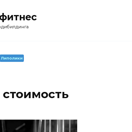
 фитнес
бодибилдинга
Липолики
 стоимость