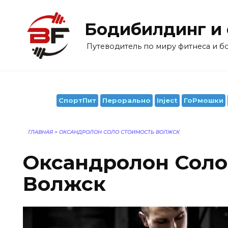
Перейти
к
Бодибилдинг и
содержанию
Путеводитель по миру фитнеса и 
СпортПит
Перорально
Inject
ГоРмошки
ГЛАВНАЯ
>
ОКСАНДРОЛОН СОЛО СТОИМОСТЬ ВОЛЖСК
Оксандролон Соло
Волжск